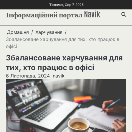
Перейти
П’ятниця, Сер 7, 2026
до
Інформаційний портал Navik
вмісту
Домашня
Харчування
Збалансоване харчування для тих, хто працює в
офісі
Збалансоване харчування для
тих, хто працює в офісі
6 Листопада, 2024
navik