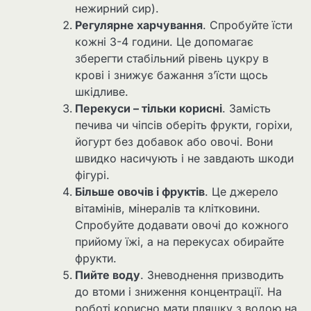
нежирний сир).
Регулярне харчування
. Спробуйте їсти
кожні 3-4 години. Це допомагає
зберегти стабільний рівень цукру в
крові і знижує бажання з’їсти щось
шкідливе.
Перекуси – тільки корисні
. Замість
печива чи чіпсів оберіть фрукти, горіхи,
йогурт без добавок або овочі. Вони
швидко насичують і не завдають шкоди
фігурі.
Більше овочів і фруктів
. Це джерело
вітамінів, мінералів та клітковини.
Спробуйте додавати овочі до кожного
прийому їжі, а на перекусах обирайте
фрукти.
Пийте воду
. Зневоднення призводить
до втоми і зниження концентрації. На
роботі корисно мати пляшку з водою на