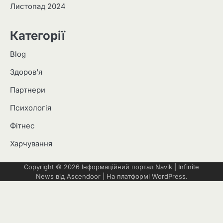
Листопад 2024
Категорії
Blog
Здоров'я
Партнери
Психологія
Фітнес
Харчування
Copyright © 2026
Інформаційний портал Navik
| Infinite
News від
Ascendoor
| На платформі
WordPress
.