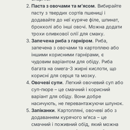
Паста з овочами та м’ясом
. Вибирайте
пасту з твердих сортів пшениці і
додавайте до неї куряче філе, шпинат,
брокколі або інші овочі. Можна додати
трохи оливкової олії для смаку.
Запечена риба з гарніром
. Риба,
запечена з овочами та картоплею або
іншими корисними гарнірами, є
чудовим варіантом для обіду. Риба
багата на омега-3 жирні кислоти, що
корисні для серця та мозку.
Овочеві супи
. Легкий овочевий суп або
суп-пюре – це смачний і корисний
варіант для обіду. Вони добре
насичують, не перевантажуючи шлунок.
Запіканки
. Картопляні, овочеві або з
додаванням курячого м’яса – це
смачний і поживний обід, який можна