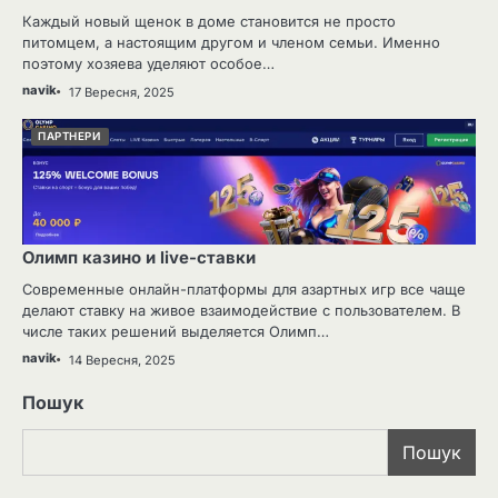
Каждый новый щенок в доме становится не просто
питомцем, а настоящим другом и членом семьи. Именно
поэтому хозяева уделяют особое…
navik
17 Вересня, 2025
ПАРТНЕРИ
Олимп казино и live-ставки
Современные онлайн-платформы для азартных игр все чаще
делают ставку на живое взаимодействие с пользователем. В
числе таких решений выделяется Олимп…
navik
14 Вересня, 2025
Пошук
Пошук