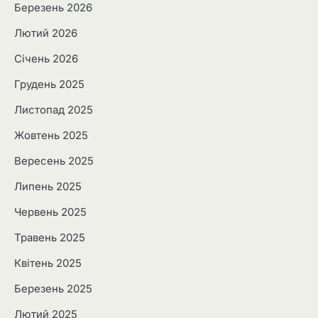
Березень 2026
Лютий 2026
Січень 2026
Грудень 2025
Листопад 2025
Жовтень 2025
Вересень 2025
Липень 2025
Червень 2025
Травень 2025
Квітень 2025
Березень 2025
Лютий 2025