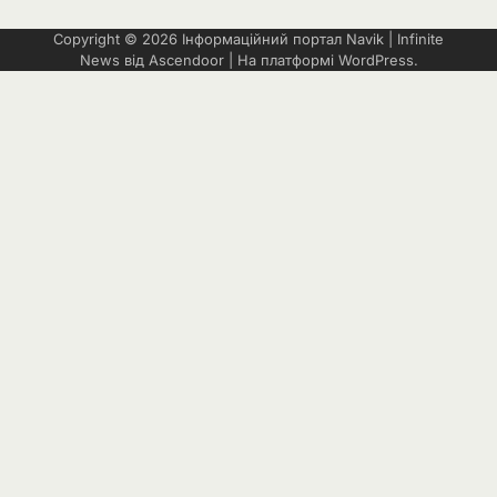
Copyright © 2026
Інформаційний портал Navik
| Infinite
News від
Ascendoor
| На платформі
WordPress
.