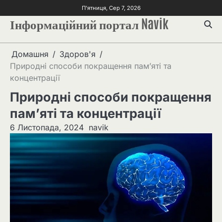
Перейти
П’ятниця, Сер 7, 2026
до
Інформаційний портал Navik
вмісту
Домашня
Здоров'я
Природні способи покращення пам’яті та
концентрації
Природні способи покращення
пам’яті та концентрації
6 Листопада, 2024
navik